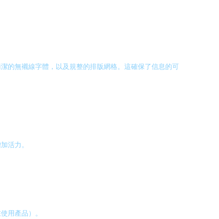
簡潔的無襯線字體，以及規整的排版網格。這確保了信息的可
增加活力。
在使用產品）。