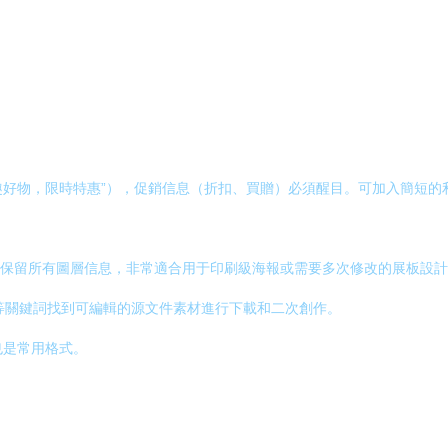
趣好物，限時特惠”），促銷信息（折扣、買贈）必須醒目。可加入簡短的利
尺寸和保留所有圖層信息，非常適合用于印刷級海報或需要多次修改的展板
模板”等關鍵詞找到可編輯的源文件素材進行下載和二次創作。
也是常用格式。