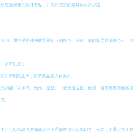
解析這類海報的設計要點，并提供豐富的素材與設計思路。
級分明。通常采用純凈的背景色（如白色、淺灰、低飽和度莫蘭迪色）、
素。這可以是：
微笑的牙刷家族等，賦予產品擬人化魅力。
產品功能（如水滴、泡泡、星星），或使用波點、波浪、幾何色塊等圖案
切感。
突出。可以嘗試將實物產品與卡通插畫進行合成創意（例如，卡通人物正