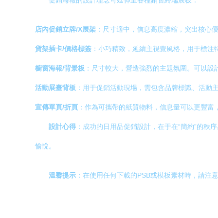
促銷海報的設計理念可延伸至各種銷售終端展板：
店內促銷立牌/X展架
：尺寸適中，信息高度濃縮，突出核心
貨架插卡/價格標簽
：小巧精致，延續主視覺風格，用于標注
櫥窗海報/背景板
：尺寸較大，營造強烈的主題氛圍。可以設
活動展臺背板
：用于促銷活動現場，需包含品牌標識、活動
宣傳單頁/折頁
：作為可攜帶的紙質物料，信息量可以更豐富
設計心得
：成功的日用品促銷設計，在于在“簡約”的秩
愉悅。
溫馨提示
：在使用任何下載的PSB或模板素材時，請注