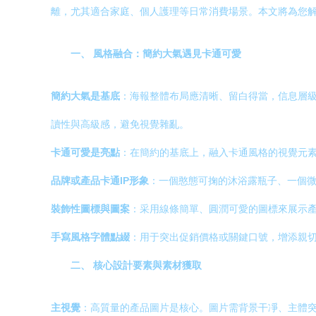
離，尤其適合家庭、個人護理等日常消費場景。本文將為您
一、 風格融合：簡約大氣遇見卡通可愛
簡約大氣是基底
：海報整體布局應清晰、留白得當，信息層
讀性與高級感，避免視覺雜亂。
卡通可愛是亮點
：在簡約的基底上，融入卡通風格的視覺元
品牌或產品卡通IP形象
：一個憨態可掬的沐浴露瓶子、一個
裝飾性圖標與圖案
：采用線條簡單、圓潤可愛的圖標來展示
手寫風格字體點綴
：用于突出促銷價格或關鍵口號，增添親
二、 核心設計要素與素材獲取
主視覺
：高質量的產品圖片是核心。圖片需背景干凈、主體