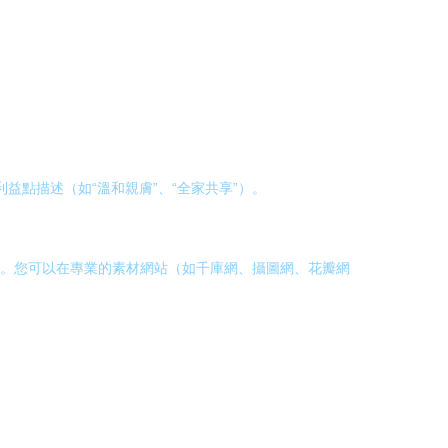
益點描述（如“溫和親膚”、“全家共享”）。
設計。您可以在專業的素材網站（如千庫網、攝圖網、花瓣網