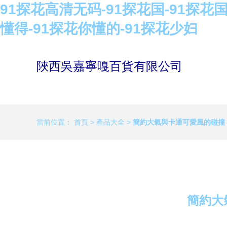
91探花高清无码-91探花国-91探花
懂得-91探花你懂的-91探花少妇
陜西吳嘉寧嘎百貨有限公司
當前位置：
首頁
>
產品大全
>
簡約大氣與卡通可愛風的碰撞
簡約大