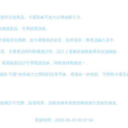
優惠和主推產品。卡通形象可放大以增強吸引力。
特價或新品，引導購買決策。
計成場景化構圖，如卡通風格的浴室、廚房場景，將產品融入其中。
主題、主要產品陣列和優惠詳情，設計上需兼顧遠觀效果與近讀細節。
，通過版面設計引導閱讀流線，同樣保持風格統一。
序感與“可愛”的情感力之間找到完美平衡。通過統一的色彩、字體和卡通
意版權許可范圍，如需商用，請確保擁有相應授權或進行原創性修改。
更新時間：2026-06-19 00:07:56