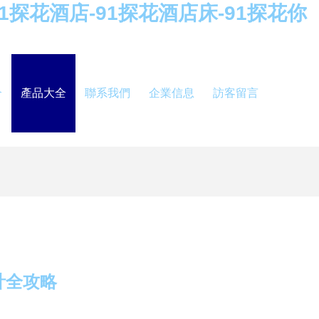
91探花酒店-91探花酒店床-91探花你
介
產品大全
聯系我們
企業信息
訪客留言
計全攻略