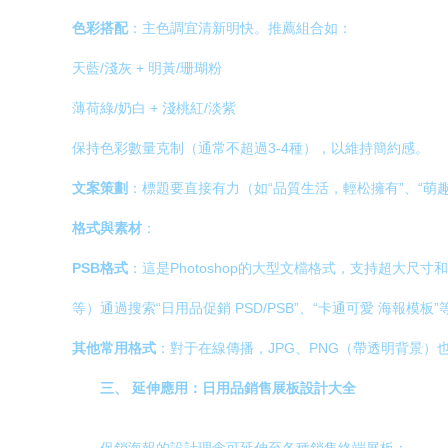
色彩搭配
：主色調宜清新明快。推薦組合如：
天藍/淺灰 + 明黃/珊瑚粉
薄荷綠/奶白 + 淺桃紅/淡紫
保持色彩數量克制（通常不超過3-4種），以維持簡約感。
文案策劃
：標題要直接有力（如“品質生活，輕松擁有”、“萌
格式與素材
：
PSB格式
：這是Photoshop的大型文檔格式，支持超大
等）通過搜索“日用品促銷 PSD/PSB”、“卡通可愛 海報
其他常用格式
：對于在線傳播，JPG、PNG（帶透明背景）
三、 延伸應用：日用品銷售展板設計大全